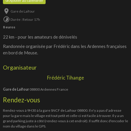
Ajouter au calendrier
Gare de Laifour
Durée : Retour 17h
8 euros
22 km - pour les amateurs de dénivelés
Randonnée organisée par Frédéric dans les Ardennes françaises
en bord de Meuse.
Organisateur
Frédéric Tihange
Gare de Laifour
08800 Ardennes France
Rendez-vous
Rendez-vous à 9H30 à la gare SNCF de Laifour 08800. Il n'y a pas d'adresse
pour la gare mais le village est tout petit et celle-ci est facile à trouver. Il y a un
grand parking juste à côté (rendez-vous à cet endroit). Il suffit donc d'encoder le
nom du village dans le GPS.